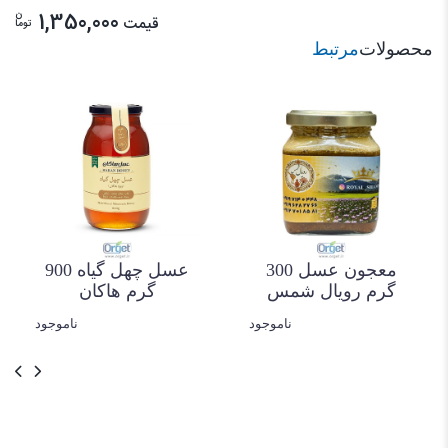
ن
1,350,000
قیمت
توما
محصولات
مرتبط
معجون عسل 300
عسل چهل گیاه 900
گرم رویال شمس
گرم هاکان
ناموجود
ناموجود