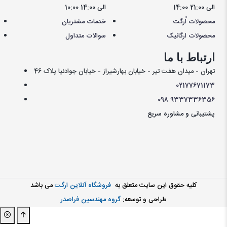
14:00 الی 21:00
10:00 الی 14:00
محصولات اُرگت
خدمات مشتریان
محصولات ارگانیک
سوالات متداول
ارتباط با ما
تهران - میدان هفت تیر - خیابان بهارشیراز - خیابان جوادنیا پلاک 46
021
77671173
098
9337336356
پشتیبانی و مشاوره سریع
کليه حقوق اين سايت متعلق به
فروشگاه آنلاین ارگت
می باشد
طراحی و توسعه:
گروه مهندسین فراصدر