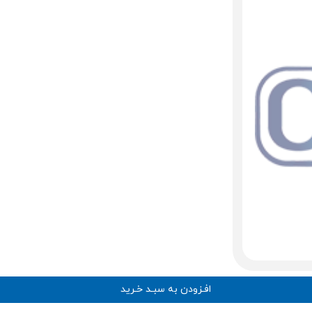
افـزودن به سبـد خـرید