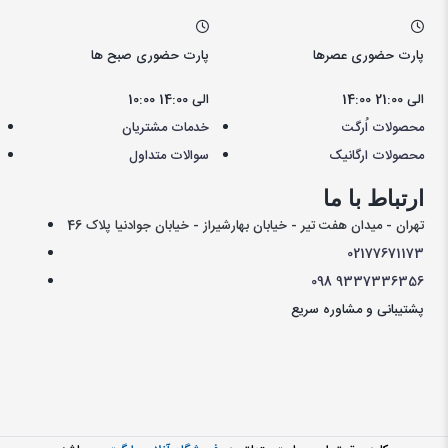
پارت حضوری عصرها
پارت حضوری صبح ها
14:00 الی 21:00
10:00 الی 14:00
محصولات اُرگت
خدمات مشتریان
محصولات ارگانیک
سوالات متداول
ارتباط با ما
تهران - میدان هفت تیر - خیابان بهارشیراز - خیابان جوادنیا پلاک 46
021
77671173
098
9337336356
پشتیبانی و مشاوره سریع