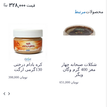
ن
328,000
قیمت
توما
محصولات
مرتبط
شکلات صبحانه چهار
کره بادام درختی
مغز 400 گرم وگان
130گرمی ارگت
ویگر
398,000 تومان
651,000 تومان