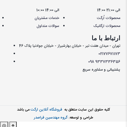
14:00 الی 21:00
10:00 الی 14:00
محصولات اُرگت
خدمات مشتریان
محصولات ارگانیک
سوالات متداول
ارتباط با ما
تهران - میدان هفت تیر - خیابان بهارشیراز - خیابان جوادنیا پلاک 46
021
77671173
098
9337336356
پشتیبانی و مشاوره سریع
کليه حقوق اين سايت متعلق به
فروشگاه آنلاین ارگت
می باشد
طراحی و توسعه:
گروه مهندسین فراصدر