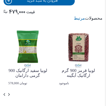
افـزودن به سبـد خـرید
ن
479,000
قیمت
توما
محصولات
مرتبط
لوبیا قرمز 900 گرم
لوبیا سفید ارگانیک 900
ارگانیک آبگینه
گرمی دارامان
ناموجود
578,000 تومان