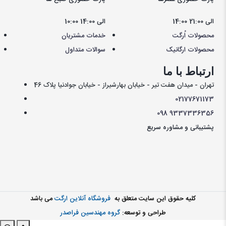
14:00 الی 21:00
10:00 الی 14:00
محصولات اُرگت
خدمات مشتریان
محصولات ارگانیک
سوالات متداول
ارتباط با ما
تهران - میدان هفت تیر - خیابان بهارشیراز - خیابان جوادنیا پلاک 46
021
77671173
098
9337336356
پشتیبانی و مشاوره سریع
کليه حقوق اين سايت متعلق به
فروشگاه آنلاین ارگت
می باشد
طراحی و توسعه:
گروه مهندسین فراصدر