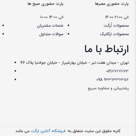
پارت حضوری عصرها
پارت حضوری صبح ها
14:00 الی 21:00
10:00 الی 14:00
محصولات اُرگت
خدمات مشتریان
محصولات ارگانیک
سوالات متداول
ارتباط با ما
تهران - میدان هفت تیر - خیابان بهارشیراز - خیابان جوادنیا پلاک 46
021
77671173
098
9337336356
پشتیبانی و مشاوره سریع
کليه حقوق اين سايت متعلق به
فروشگاه آنلاین ارگت
می باشد