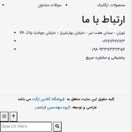
محصولات ارگانیک
سوالات متداول
ارتباط با ما
تهران - میدان هفت تیر - خیابان بهارشیراز - خیابان جوادنیا پلاک 46
021
77671173
098
9337336356
پشتیبانی و مشاوره سریع
کليه حقوق اين سايت متعلق به
فروشگاه آنلاین ارگت
می باشد
طراحی و توسعه:
گروه مهندسین فراصدر