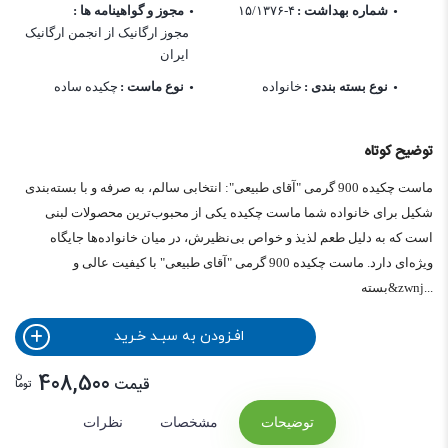
شماره بهداشت :
۱۵/۱۳۷۶-۴
مجوز و گواهینامه ها :
مجوز ارگانیک از انجمن ارگانیک
ایران
نوع بسته بندی :
خانواده
نوع ماست :
چکیده ساده
توضیح کوتاه
ماست چکیده 900 گرمی "آقای طبیعی": انتخابی سالم، به صرفه و با بسته‌بندی
شکیل برای خانواده شما ماست چکیده یکی از محبوب‌ترین محصولات لبنی
است که به دلیل طعم لذیذ و خواص بی‌نظیرش، در میان خانواده‌ها جایگاه
ویژه‌ای دارد. ماست چکیده 900 گرمی "آقای طبیعی" با کیفیت عالی و
بسته&zwnj...
افـزودن به سبـد خـرید
ن
408,500
قیمت
توما
توضیحات
مشخصات
نظرات