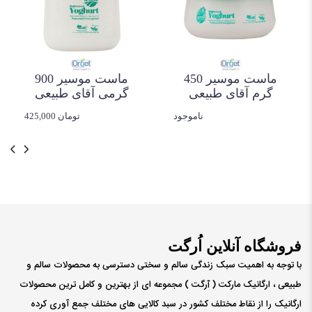
"آقای طبیعی"
1. تولید ارگانیک و طبیعی
ماست موسیر 450
ماست چکیده "آقای طبیعی" به صورت کاملاً ارگانیک و
ماست موسیر 900
گرم آقای طبیعی
گرمی آقای طبیعی
طبیعی تولید می‌شود. در فرآیند تولید این ماست از
ناموجود
425,000 تومان
هیچ‌گونه افزودنی‌های مصنوعی و مواد شیمیایی
استفاده نمی‌شود. شیر مورد استفاده در تولید این
ماست از دام‌هایی که در مزارع ارگانیک پرورش یافته‌اند،
تهیه می‌شود.
2. بسته‌بندی خانواده و به صرفه
ماست چکیده 900 گرمی "آقای طبیعی" با بسته‌بندی
فروشگاه آنلاین اُرگت
خانواده ارائه می‌شود که به صرفه و اقتصادی است. این
با توجه به اهمیت سبک زندگی سالم و سختی دسترسی به محصولات سالم و
بسته‌بندی مناسب خانواده‌ها بوده و به دلیل حجم
طبیعی ، ارگانیک مارکت ( ٱرگت ) مجموعه ای از بهترین و کامل ترین محصولات
مناسب، مصرف آن برای مدت طولانی‌تری امکان‌پذیر
ارگانیک را از نقاط مختلف کشور در سبد کالایی های مختلف جمع آوری کرده