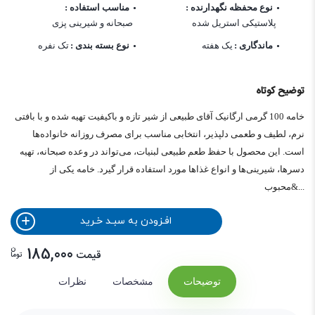
نوع محفظه نگهدارنده :
مناسب استفاده :
پلاستیکی استریل شده
صبحانه و شیرینی پزی
ماندگاری :
یک هفته
نوع بسته بندی :
تک نفره
توضیح کوتاه
خامه 100 گرمی ارگانیک آقای طبیعی از شیر تازه و باکیفیت تهیه شده و با بافتی
نرم، لطیف و طعمی دلپذیر، انتخابی مناسب برای مصرف روزانه خانواده‌ها
است. این محصول با حفظ طعم طبیعی لبنیات، می‌تواند در وعده صبحانه، تهیه
دسرها، شیرینی‌ها و انواع غذاها مورد استفاده قرار گیرد. خامه یکی از
محبوب&...
افـزودن به سبـد خـرید
ن
185,000
قیمت
توما
توضیحات
مشخصات
نظرات