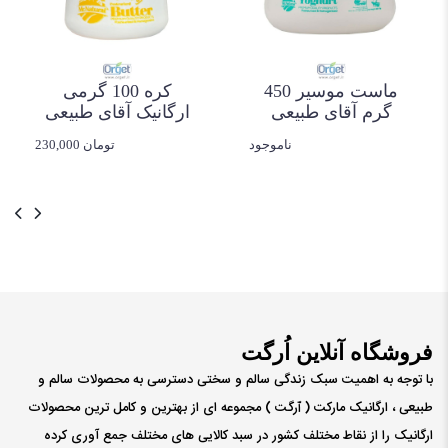
این محصول را می‌توان به همراه عسل، مربا، نان تازه و
انواع صبحانه‌های سنتی مصرف کرد. همچنین در تهیه
کیک، شیرینی، دسر، سس و غذاهای مختلف نیز کاربرد
ماست موسیر 450
کره 100 گرمی
دارد و باعث ایجاد بافتی لطیف و طعمی خوشایند در
گرم آقای طبیعی
ارگانیک آقای طبیعی
غذا می‌شود.
ناموجود
230,000 تومان
بسته‌بندی 100 گرمی این خامه، مصرف آن را آسان
کرده و برای خانواده‌هایی که به دنبال محصولی تازه و
باکیفیت هستند، گزینه‌ای مناسب به شمار می‌آید.
نگهداری محصول در یخچال به حفظ کیفیت، طعم و
تازگی آن کمک می‌کند.
ویژگی‌های محصول:
فروشگاه آنلاین اُرگت
• تهیه شده از شیر تازه
با توجه به اهمیت سبک زندگی سالم و سختی دسترسی به محصولات سالم و
• دارای بافت نرم و کرمی
طبیعی ، ارگانیک مارکت ( ٱرگت ) مجموعه ای از بهترین و کامل ترین محصولات
• طعم طبیعی و دلپذیر
ارگانیک را از نقاط مختلف کشور در سبد کالایی های مختلف جمع آوری کرده
• بدون مواد نگهدارنده