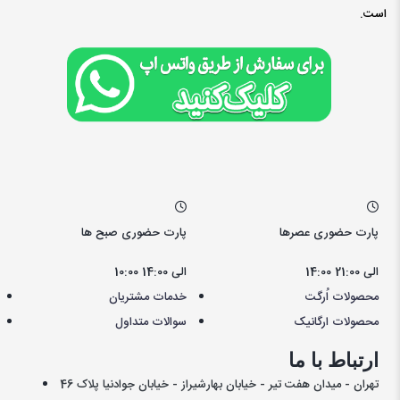
است.
• مناسب صبحانه و میان‌وعده
• قابل استفاده در تهیه دسر و شیرینی
• مناسب آشپزی و تهیه انواع سس
• بسته‌بندی 100 گرمی
• تهیه شده از مواد اولیه باکیفیت
پارت حضوری عصرها
پارت حضوری صبح ها
14:00 الی 21:00
10:00 الی 14:00
محصولات اُرگت
خدمات مشتریان
محصولات ارگانیک
سوالات متداول
ارتباط با ما
تهران - میدان هفت تیر - خیابان بهارشیراز - خیابان جوادنیا پلاک 46