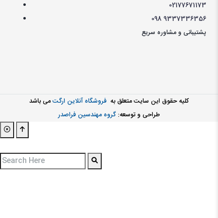
021
77671173
098
9337336356
پشتیبانی و مشاوره سریع
کليه حقوق اين سايت متعلق به
فروشگاه آنلاین ارگت
می باشد
طراحی و توسعه:
گروه مهندسین فراصدر