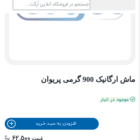
ماش ارگانیک 900 گرمی پریوان
موجود در انبار
افـزودن به سبـد خـرید
ن
62,500
قیمت
توما