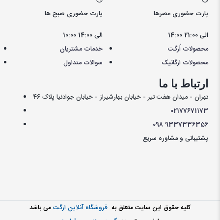
پارت حضوری عصرها
پارت حضوری صبح ها
14:00 الی 21:00
10:00 الی 14:00
محصولات اُرگت
خدمات مشتریان
محصولات ارگانیک
سوالات متداول
ارتباط با ما
تهران - میدان هفت تیر - خیابان بهارشیراز - خیابان جوادنیا پلاک 46
021
77671173
098
9337336356
پشتیبانی و مشاوره سریع
کليه حقوق اين سايت متعلق به
فروشگاه آنلاین ارگت
می باشد