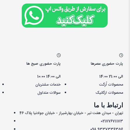
پارت حضوری عصرها
پارت حضوری صبح ها
14:00 الی 21:00
10:00 الی 14:00
محصولات اُرگت
خدمات مشتریان
محصولات ارگانیک
سوالات متداول
ارتباط با ما
تهران - میدان هفت تیر - خیابان بهارشیراز - خیابان جوادنیا پلاک 46
021
77671173
098
9337336356