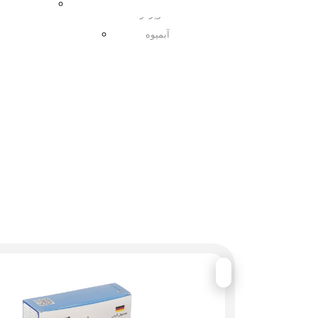
مربا
سوپرفود
آبمیوه