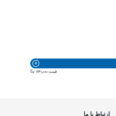
ن
قیمت
230,000
توما
ارتباط با ما