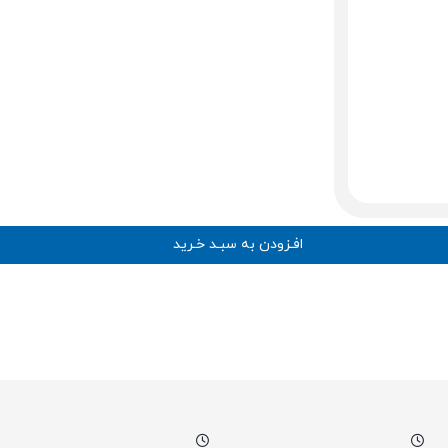
افـزودن به سبـد خـرید