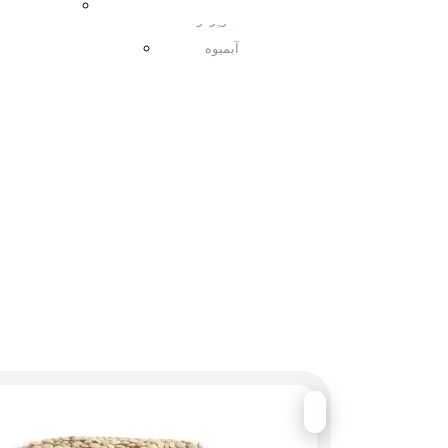
مربا
سوپرفود
آبمیوه