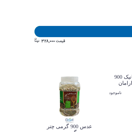
ن
قیمت
328,000
توما
عدس ارگانیک 900
رامان
ناموجود
عدس 900 گرمی چتر