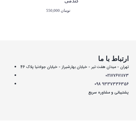
گندمی
550,000 تومان
ارتباط با ما
تهران - میدان هفت تیر - خیابان بهارشیراز - خیابان جوادنیا پلاک 46
021
77671173
098
9337336356
پشتیبانی و مشاوره سریع