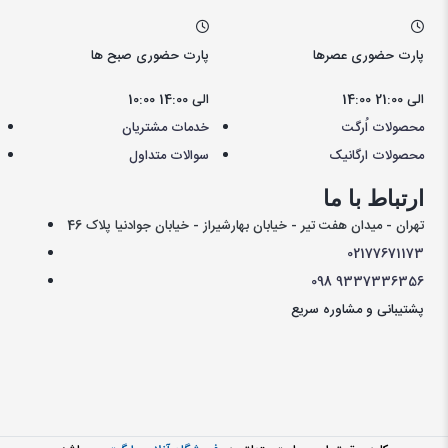
پارت حضوری عصرها
پارت حضوری صبح ها
14:00 الی 21:00
10:00 الی 14:00
محصولات اُرگت
خدمات مشتریان
محصولات ارگانیک
سوالات متداول
ارتباط با ما
تهران - میدان هفت تیر - خیابان بهارشیراز - خیابان جوادنیا پلاک 46
021
77671173
098
9337336356
پشتیبانی و مشاوره سریع