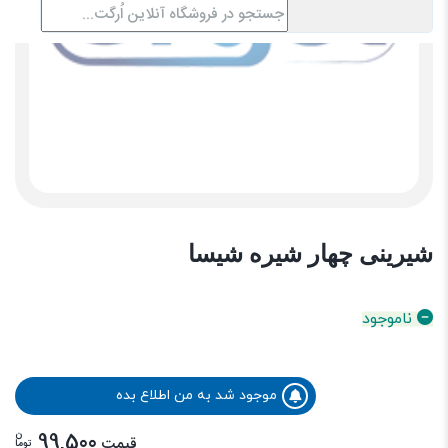
شیرینی چهار شیره شیسا
ناموجود
موجود شد به من اطلاع بده
ن
99,500
قیمت
توما