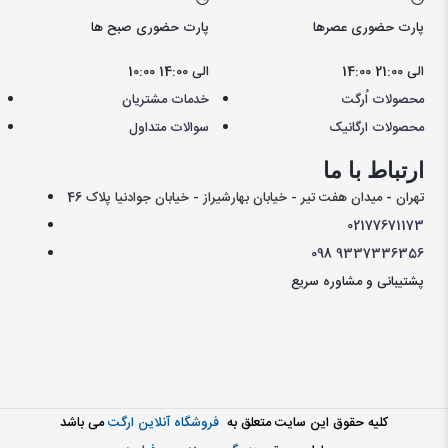
پارت حضوری عصرها
پارت حضوری صبح ها
14:00 الی 21:00
10:00 الی 14:00
محصولات اُرگت
خدمات مشتریان
محصولات ارگانیک
سوالات متداول
ارتباط با ما
تهران - میدان هفت تیر - خیابان بهارشیراز - خیابان جوادنیا پلاک 46
021
77671173
098
9337336356
پشتیبانی و مشاوره سریع
کليه حقوق اين سايت متعلق به
فروشگاه آنلاین ارگت
می باشد