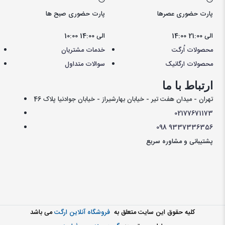
پارت حضوری عصرها
پارت حضوری صبح ها
14:00 الی 21:00
10:00 الی 14:00
محصولات اُرگت
خدمات مشتریان
محصولات ارگانیک
سوالات متداول
ارتباط با ما
تهران - میدان هفت تیر - خیابان بهارشیراز - خیابان جوادنیا پلاک 46
021
77671173
098
9337336356
پشتیبانی و مشاوره سریع
کليه حقوق اين سايت متعلق به
فروشگاه آنلاین ارگت
می باشد