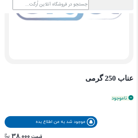
عناب 250 گرمی
ناموجود
موجود شد به من اطلاع بده
ن
38,000
قیمت
توما