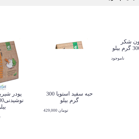
 کتویی بیلو
حبه بدون شکر
زعفرانی 300 گرم بیلو
ناموجود
ناموجود
گرم ب
0