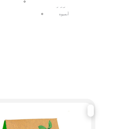
مربا
سوپرفود
آبمیوه