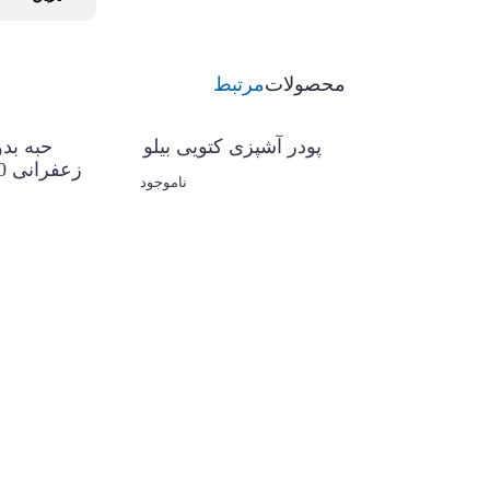
محصولات
مرتبط
پودر نوشیدنی ساشه
پودر آشپزی
50 عدد کتویی بیلو
ناموجود