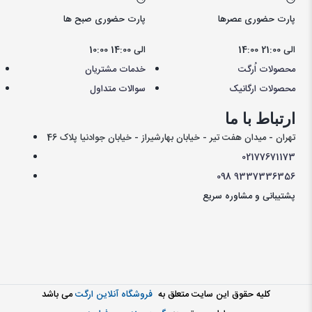
پارت حضوری عصرها
پارت حضوری صبح ها
14:00 الی 21:00
10:00 الی 14:00
محصولات اُرگت
خدمات مشتریان
محصولات ارگانیک
سوالات متداول
ارتباط با ما
تهران - میدان هفت تیر - خیابان بهارشیراز - خیابان جوادنیا پلاک 46
021
77671173
098
9337336356
پشتیبانی و مشاوره سریع
کليه حقوق اين سايت متعلق به
فروشگاه آنلاین ارگت
می باشد