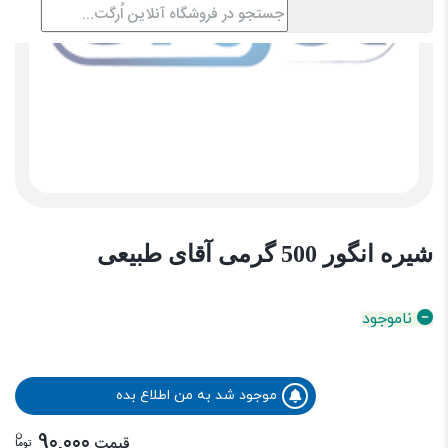
شیره انگور 500 گرمی آقای طبیعی
ناموجود
موجود شد به من اطلاع بده
ن
90,000
قیمت
توما