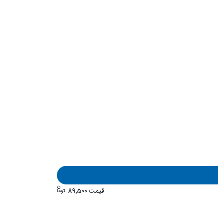
ن
قیمت
89,500
توما