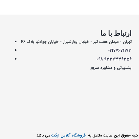
ارتباط با ما
تهران - میدان هفت تیر - خیابان بهارشیراز - خیابان جوادنیا پلاک 46
021
77671173
098
9337336356
پشتیبانی و مشاوره سریع
کليه حقوق اين سايت متعلق به
فروشگاه آنلاین ارگت
می باشد