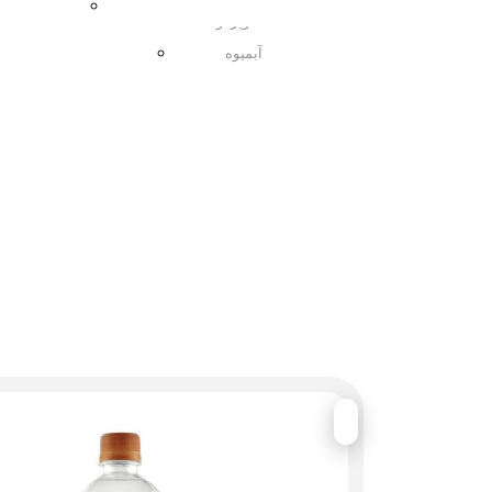
مربا
سوپرفود
آبمیوه