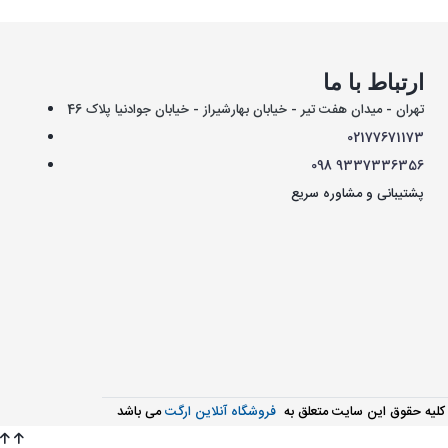
ارتباط با ما
تهران - میدان هفت تیر - خیابان بهارشیراز - خیابان جوادنیا پلاک 46
021
77671173
098
9337336356
پشتیبانی و مشاوره سریع
کليه حقوق اين سايت متعلق به
فروشگاه آنلاین ارگت
می باشد