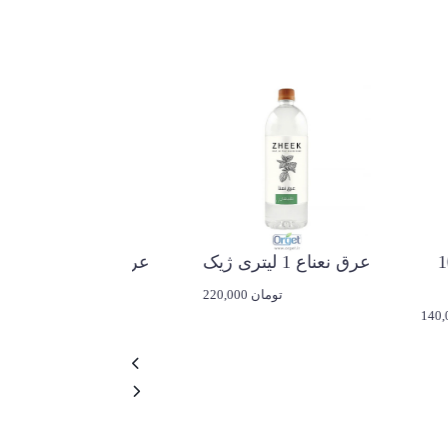
عرق شاطره 1000
عرق نعناع 1 لیتری ژیک
عرق بهارنارنج
ژیک
ژیک
220,000 تومان
140,00 تومان
43,000