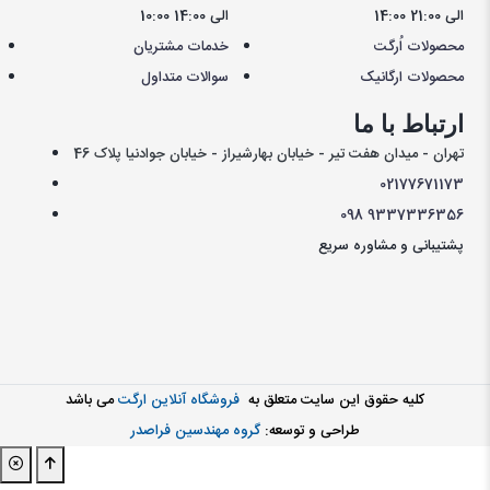
14:00 الی 21:00
10:00 الی 14:00
محصولات اُرگت
خدمات مشتریان
محصولات ارگانیک
سوالات متداول
ارتباط با ما
تهران - میدان هفت تیر - خیابان بهارشیراز - خیابان جوادنیا پلاک 46
021
77671173
098
9337336356
پشتیبانی و مشاوره سریع
کليه حقوق اين سايت متعلق به
فروشگاه آنلاین ارگت
می باشد
طراحی و توسعه:
گروه مهندسین فراصدر