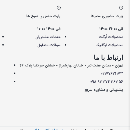
پارت حضوری عصرها
پارت حضوری صبح ها
14:00 الی 21:00
10:00 الی 14:00
محصولات اُرگت
خدمات مشتریان
محصولات ارگانیک
سوالات متداول
ارتباط با ما
تهران - میدان هفت تیر - خیابان بهارشیراز - خیابان جوادنیا پلاک 46
021
77671173
098
9337336356
پشتیبانی و مشاوره سریع