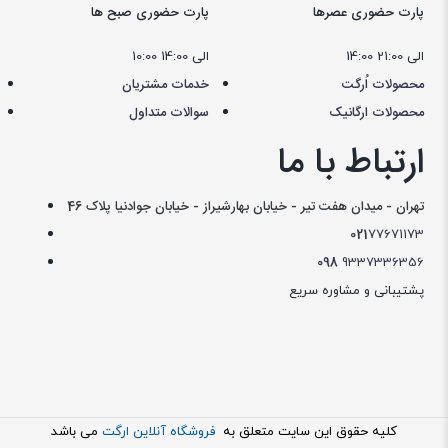
پارت حضوری عصرها
پارت حضوری صبح ها
14:00 الی 21:00
10:00 الی 14:00
محصولات اُرگت
خدمات مشتریان
محصولات ارگانیک
سوالات متداول
ارتباط با ما
تهران - میدان هفت تیر - خیابان بهارشیراز - خیابان جوادنیا پلاک 46
021
77671173
098
9337336356
پشتیبانی و مشاوره سریع
کليه حقوق اين سايت متعلق به
فروشگاه آنلاین ارگت
می باشد