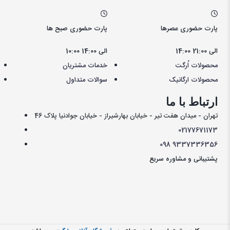
پارت حضوری عصرها
پارت حضوری صبح ها
14:00 الی 21:00
10:00 الی 14:00
محصولات اُرگت
خدمات مشتریان
محصولات ارگانیک
سوالات متداول
ارتباط با ما
تهران - میدان هفت تیر - خیابان بهارشیراز - خیابان جوادنیا پلاک 46
021
77671173
098
9337336356
پشتیبانی و مشاوره سریع