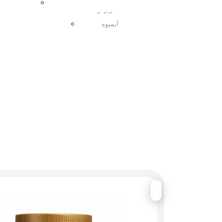
مربا
سوپرفود
آبمیوه