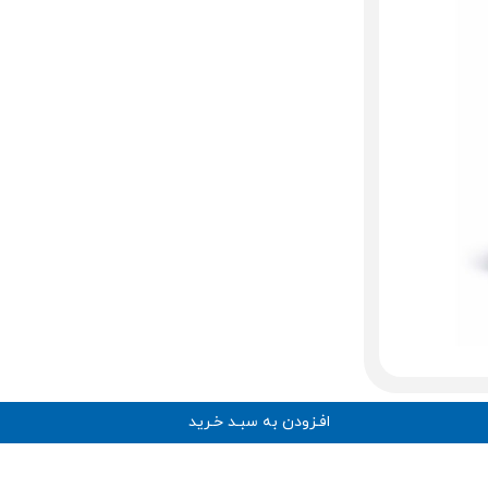
افـزودن به سبـد خـرید