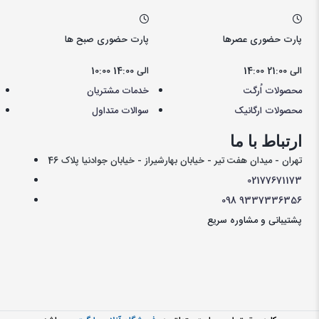
پارت حضوری عصرها
پارت حضوری صبح ها
14:00 الی 21:00
10:00 الی 14:00
محصولات اُرگت
خدمات مشتریان
محصولات ارگانیک
سوالات متداول
ارتباط با ما
تهران - میدان هفت تیر - خیابان بهارشیراز - خیابان جوادنیا پلاک 46
021
77671173
098
9337336356
پشتیبانی و مشاوره سریع