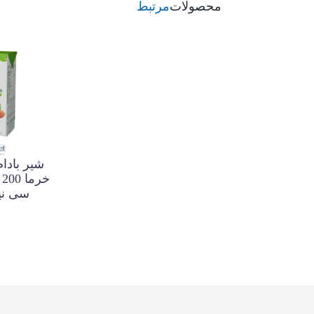
محصولات
مرتبط
شیر بادام
خ
سی نی