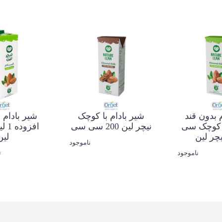
 بدون قند
شیر بادام با کوچک
شیر بادام 
رما 200 کوچک سی
نیچر لین 200 سی سی
افزو
چر لین
لین
ناموجود
ناموجود
0