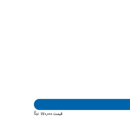
ن
قیمت
170,000
توما