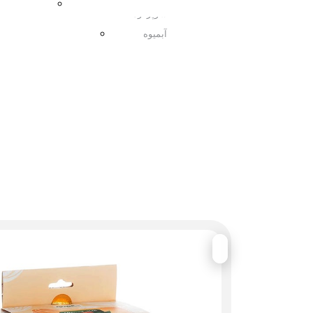
مربا
سوپرفود
آبمیوه