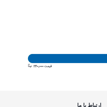
ن
قیمت
240,000
توما
ارتباط با ما