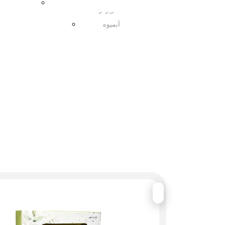
مربا
سوپرفود
آبمیوه