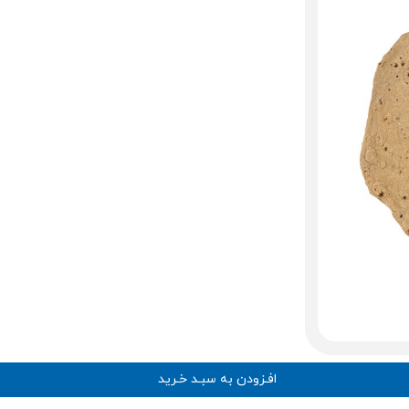
افـزودن به سبـد خـرید