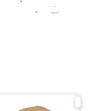
مربا
سوپرفود
آبمیوه