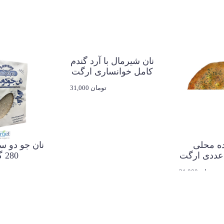
ده محلی
نان شیرمال با آرد گندم
نان جو دو س
کامل خوانساری ارگت
280 گرم
31,000 تومان
31,000 تومان
0