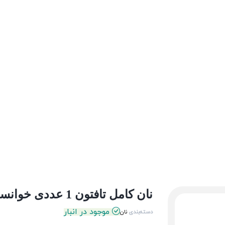
نان کامل تافتون 1 عددی خوانساری ارگت
موجود در انبار
دسته‌بندی
نان