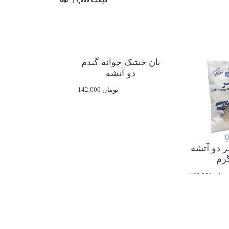
قیمت
29,000
توما
نان خشک جوانه گندم
دو آتشه
142,000 تومان
ر دو آتشه
160,00 تومان