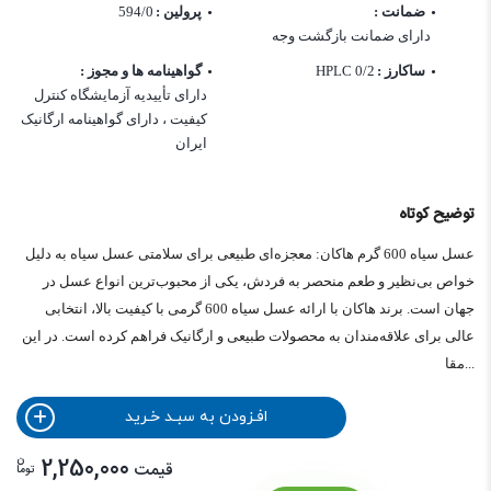
ضمانت :
پرولین :
594/0
دارای ضمانت بازگشت وجه
ساکارز :
0/2 HPLC
گواهینامه ها و مجوز :
دارای تأییدیه آزمایشگاه کنترل
کیفیت ، دارای گواهینامه ارگانیک
ایران
توضیح کوتاه
عسل سیاه 600 گرم هاکان: معجزه‌ای طبیعی برای سلامتی عسل سیاه به دلیل
خواص بی‌نظیر و طعم منحصر به فردش، یکی از محبوب‌ترین انواع عسل در
جهان است. برند هاکان با ارائه عسل سیاه 600 گرمی با کیفیت بالا، انتخابی
عالی برای علاقه‌مندان به محصولات طبیعی و ارگانیک فراهم کرده است. در این
مقا...
افـزودن به سبـد خـرید
ن
2,250,000
قیمت
توما