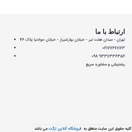
ارتباط با ما
تهران - میدان هفت تیر - خیابان بهارشیراز - خیابان جوادنیا پلاک 46
021
77671173
098
9337336356
پشتیبانی و مشاوره سریع
کليه حقوق اين سايت متعلق به
فروشگاه آنلاین ارگت
می باشد