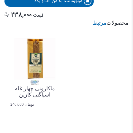
موجود شد به من اطلاع بده
ن
238,000
قیمت
توما
محصولات
مرتبط
ماکارونی چهار غله
اسپاگتی کازین
240,000 تومان