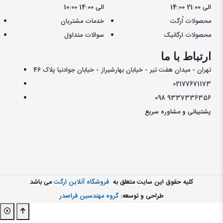
14:00 الی 21:00
10:00 الی 14:00
محصولات اُرگت
خدمات مشتریان
محصولات ارگانیک
سوالات متداول
ارتباط با ما
تهران - میدان هفت تیر - خیابان بهارشیراز - خیابان جوادنیا پلاک 46
021
77671173
098
9337336356
پشتیبانی و مشاوره سریع
کليه حقوق اين سايت متعلق به
فروشگاه آنلاین ارگت
می باشد
طراحی و توسعه:
گروه مهندسین فراصدر