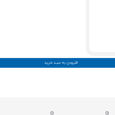
افـزودن به سبـد خـرید