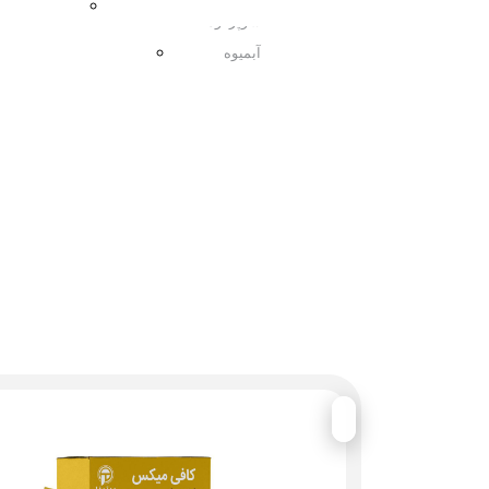
مربا
سوپرفود
آبمیوه