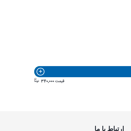
ن
قیمت
340,000
توما
ارتباط با ما