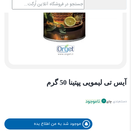
آیس تی لیمویی پپتینا 50 گرم
ناموجود
دسته‌بندی
چای
موجود شد به من اطلاع بده