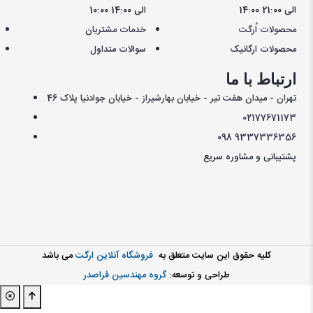
14:00 الی 21:00
10:00 الی 14:00
محصولات اُرگت
خدمات مشتریان
محصولات ارگانیک
سوالات متداول
ارتباط با ما
تهران - میدان هفت تیر - خیابان بهارشیراز - خیابان جوادنیا پلاک 46
021
77671173
098
9337336356
پشتیبانی و مشاوره سریع
کليه حقوق اين سايت متعلق به
فروشگاه آنلاین ارگت
می باشد
طراحی و توسعه:
گروه مهندسین فراصدر