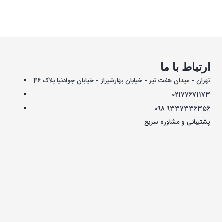
ارتباط با ما
تهران - میدان هفت تیر - خیابان بهارشیراز - خیابان جوادنیا پلاک 46
021
77671173
098
9337336356
پشتیبانی و مشاوره سریع