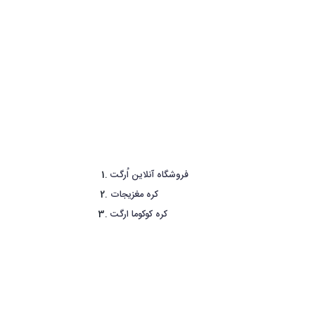
فروشگاه آنلاین اُرگت
کره مغزیجات
کره کوکوما ارگت