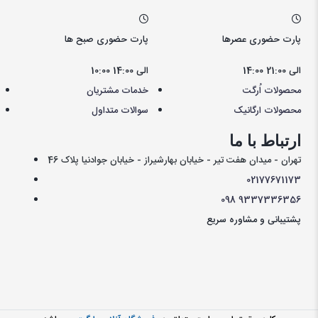
پارت حضوری عصرها
پارت حضوری صبح ها
14:00 الی 21:00
10:00 الی 14:00
محصولات اُرگت
خدمات مشتریان
محصولات ارگانیک
سوالات متداول
ارتباط با ما
تهران - میدان هفت تیر - خیابان بهارشیراز - خیابان جوادنیا پلاک 46
021
77671173
098
9337336356
پشتیبانی و مشاوره سریع