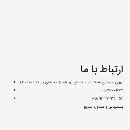
ارتباط با ما
تهران - میدان هفت تیر - خیابان بهارشیراز - خیابان جوادنیا پلاک 46
021
77671173
098
9337336356
پشتیبانی و مشاوره سریع