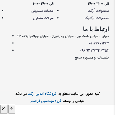
14:00 الی 21:00
10:00 الی 14:00
محصولات اُرگت
خدمات مشتریان
محصولات ارگانیک
سوالات متداول
ارتباط با ما
تهران - میدان هفت تیر - خیابان بهارشیراز - خیابان جوادنیا پلاک 46
021
77671173
098
9337336356
پشتیبانی و مشاوره سریع
کليه حقوق اين سايت متعلق به
فروشگاه آنلاین ارگت
می باشد
طراحی و توسعه:
گروه مهندسین فراصدر