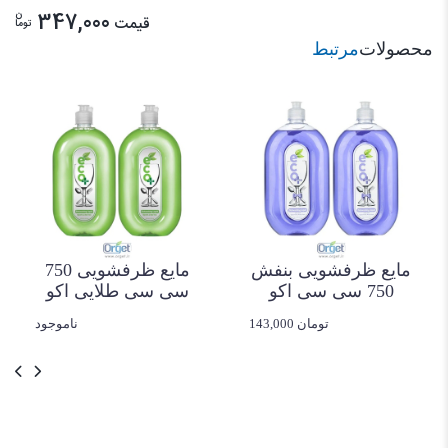
ن
347,000
قیمت
توما
محصولات
مرتبط
مایع ظرفشویی بنفش
مایع ظرفشویی 750
750 سی سی اکو
سی سی طلایی اکو
143,000 تومان
ناموجود