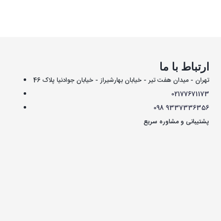
ارتباط با ما
تهران - میدان هفت تیر - خیابان بهارشیراز - خیابان جوادنیا پلاک 46
021
77671173
098
9337336356
پشتیبانی و مشاوره سریع