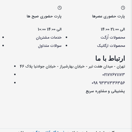
پارت حضوری عصرها
پارت حضوری صبح ها
14:00 الی 21:00
10:00 الی 14:00
محصولات اُرگت
خدمات مشتریان
محصولات ارگانیک
سوالات متداول
ارتباط با ما
تهران - میدان هفت تیر - خیابان بهارشیراز - خیابان جوادنیا پلاک 46
021
77671173
098
9337336356
پشتیبانی و مشاوره سریع