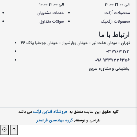
14:00 الی 21:00
10:00 الی 14:00
محصولات اُرگت
خدمات مشتریان
محصولات ارگانیک
سوالات متداول
ارتباط با ما
تهران - میدان هفت تیر - خیابان بهارشیراز - خیابان جوادنیا پلاک 46
021
77671173
098
9337336356
پشتیبانی و مشاوره سریع
کليه حقوق اين سايت متعلق به
فروشگاه آنلاین ارگت
می باشد
طراحی و توسعه:
گروه مهندسین فراصدر