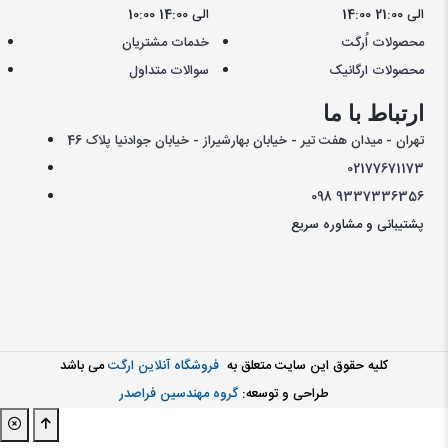
14:00 الی 21:00
10:00 الی 14:00
محصولات اُرگت
خدمات مشتریان
محصولات ارگانیک
سوالات متداول
ارتباط با ما
تهران - میدان هفت تیر - خیابان بهارشیراز - خیابان جوادنیا پلاک 46
021
77671173
098
9337336356
پشتیبانی و مشاوره سریع
کليه حقوق اين سايت متعلق به
فروشگاه آنلاین ارگت
می باشد
طراحی و توسعه:
گروه مهندسین فراصدر