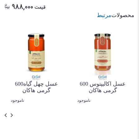
ن
988,000
قیمت
توما
محصولات
مرتبط
عسل اکالیپتوس 600
عسل چهل گیاه600
گرمی هاکان
گرمی هاکان
ناموجود
ناموجود