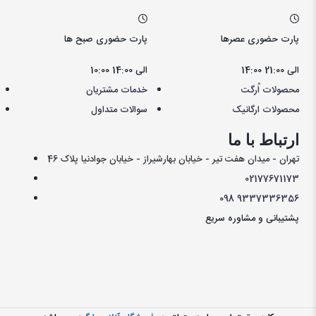
پارت حضوری عصرها
پارت حضوری صبح ها
14:00 الی 21:00
10:00 الی 14:00
محصولات اُرگت
خدمات مشتریان
محصولات ارگانیک
سوالات متداول
ارتباط با ما
تهران - میدان هفت تیر - خیابان بهارشیراز - خیابان جوادنیا پلاک 46
021
77671173
098
9337336356
پشتیبانی و مشاوره سریع