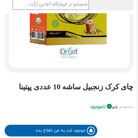
چای کرک زنجبیل ساشه 10 عددی پپتینا
ناموجود
دسته‌بندی
چای
موجود شد به من اطلاع بده