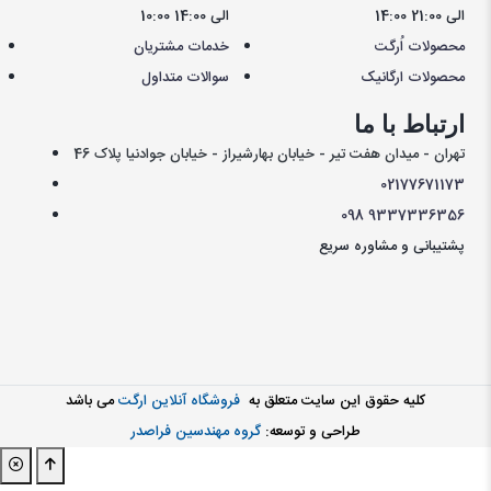
14:00 الی 21:00
10:00 الی 14:00
محصولات اُرگت
خدمات مشتریان
محصولات ارگانیک
سوالات متداول
ارتباط با ما
تهران - میدان هفت تیر - خیابان بهارشیراز - خیابان جوادنیا پلاک 46
021
77671173
098
9337336356
پشتیبانی و مشاوره سریع
کليه حقوق اين سايت متعلق به
فروشگاه آنلاین ارگت
می باشد
طراحی و توسعه:
گروه مهندسین فراصدر