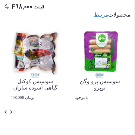
ن
498,000
قیمت
توما
محصولات
مرتبط
سوسیس پرو وگن
سوسیس کوکتل
نوپرو
گیاهی آسوده سازان
ناموجود
498,000 تومان