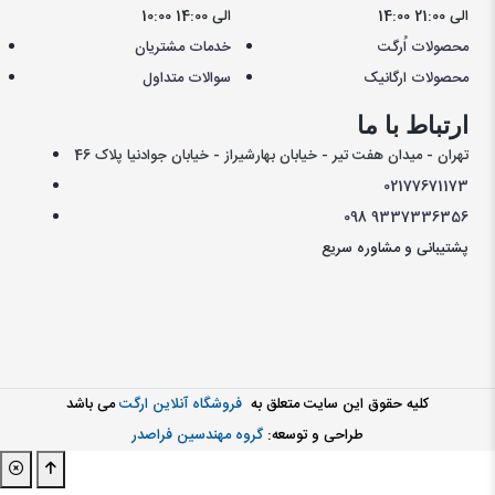
14:00 الی 21:00
10:00 الی 14:00
محصولات اُرگت
خدمات مشتریان
محصولات ارگانیک
سوالات متداول
ارتباط با ما
تهران - میدان هفت تیر - خیابان بهارشیراز - خیابان جوادنیا پلاک 46
021
77671173
098
9337336356
پشتیبانی و مشاوره سریع
کليه حقوق اين سايت متعلق به
فروشگاه آنلاین ارگت
می باشد
طراحی و توسعه:
گروه مهندسین فراصدر