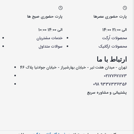
پارت حضوری عصرها
پارت حضوری صبح ها
14:00 الی 21:00
10:00 الی 14:00
محصولات اُرگت
خدمات مشتریان
محصولات ارگانیک
سوالات متداول
ارتباط با ما
تهران - میدان هفت تیر - خیابان بهارشیراز - خیابان جوادنیا پلاک 46
021
77671173
098
9337336356
پشتیبانی و مشاوره سریع