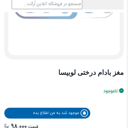
مغز بادام درختی لوبیسا
ناموجود
موجود شد به من اطلاع بده
ن
98,000
قیمت
توما