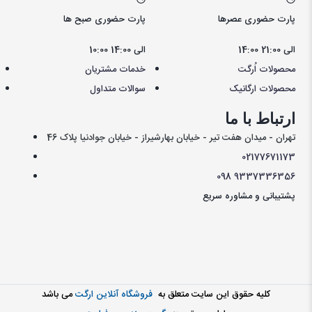
پارت حضوری عصرها
پارت حضوری صبح ها
14:00 الی 21:00
10:00 الی 14:00
محصولات اُرگت
خدمات مشتریان
محصولات ارگانیک
سوالات متداول
ارتباط با ما
تهران - میدان هفت تیر - خیابان بهارشیراز - خیابان جوادنیا پلاک 46
021
77671173
098
9337336356
پشتیبانی و مشاوره سریع
کليه حقوق اين سايت متعلق به
فروشگاه آنلاین ارگت
می باشد