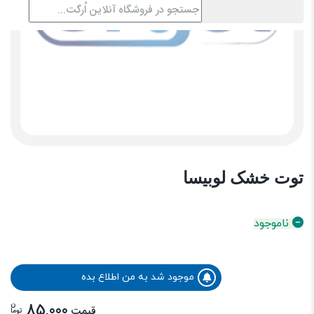
توت خشک لوبیسا
ناموجود
موجود شد به من اطلاع بده
ن
85,000
قیمت
توما