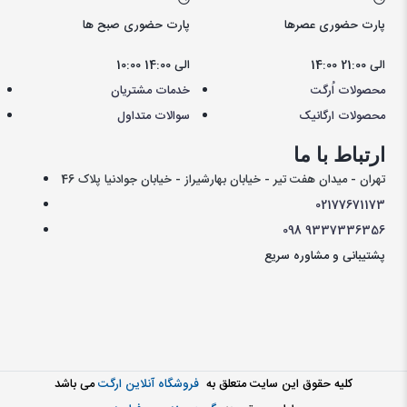
پارت حضوری عصرها
پارت حضوری صبح ها
14:00 الی 21:00
10:00 الی 14:00
محصولات اُرگت
خدمات مشتریان
محصولات ارگانیک
سوالات متداول
ارتباط با ما
تهران - میدان هفت تیر - خیابان بهارشیراز - خیابان جوادنیا پلاک 46
021
77671173
098
9337336356
پشتیبانی و مشاوره سریع
کليه حقوق اين سايت متعلق به
فروشگاه آنلاین ارگت
می باشد