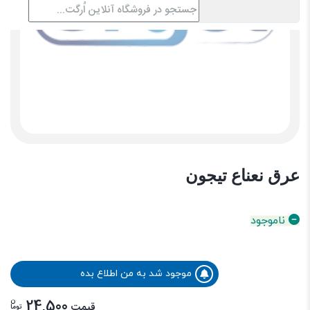
عرق نعناع تیجون
ناموجود
موجود شد به من اطلاع بده
ن
24,500
قیمت
توما