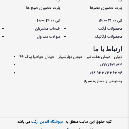
پارت حضوری عصرها
پارت حضوری صبح ها
14:00 الی 21:00
10:00 الی 14:00
محصولات اُرگت
خدمات مشتریان
محصولات ارگانیک
سوالات متداول
ارتباط با ما
تهران - میدان هفت تیر - خیابان بهارشیراز - خیابان جوادنیا پلاک 46
021
77671173
098
9337336356
پشتیبانی و مشاوره سریع
کليه حقوق اين سايت متعلق به
فروشگاه آنلاین ارگت
می باشد