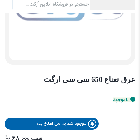
عرق نعناع 650 سی سی ارگت
ناموجود
موجود شد به من اطلاع بده
ن
68,000
قیمت
توما