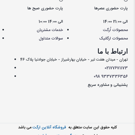
پارت حضوری عصرها
پارت حضوری صبح ها
14:00 الی 21:00
10:00 الی 14:00
محصولات اُرگت
خدمات مشتریان
محصولات ارگانیک
سوالات متداول
ارتباط با ما
تهران - میدان هفت تیر - خیابان بهارشیراز - خیابان جوادنیا پلاک 46
021
77671173
098
9337336356
پشتیبانی و مشاوره سریع
کليه حقوق اين سايت متعلق به
فروشگاه آنلاین ارگت
می باشد